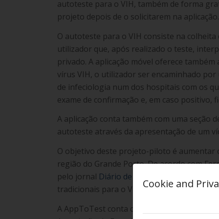
autoteste para o VIH, também de forma grat
projeto depois de o solicitarem na aplicação
O autoteste para o VIH consiste na colheita 
utilizador que, após realizado o teste, int
privado. A aplicação móvel oferece também a
vírus VIH, o utilizador ser encaminhado po
de infeciologia num dos hospitais com os qu
exame de confirmação e, em caso positivo, fi
A aplicação conta também com uma seção de 
autoteste através da apresentação de um v
O objetivo deste projeto-piloto é aumentar 
região do Grande Porto. De acordo com Fern
pelo jornal
Diário de Notícias
, este projeto
Cookie and Priva
tradicionais para o VIH-SIDA”.
A AppToTest conta com a parceria da Admin