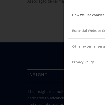
Associação de Farmácias de Portugal (AFP) e 
How we use cookies
Essential Website C
Other external serv
Privacy Policy
INSIGHT
The Insight is a multidisciplinary research c
dedicated to advancing the understanding
and
promotion of human quality of life and 