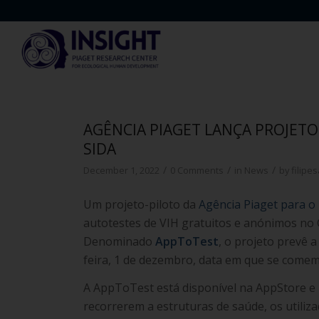
AGÊNCIA PIAGET LANÇA PROJETO
SIDA
/
/
/
December 1, 2022
0 Comments
in
News
by
filipe
Um projeto-piloto da
Agência Piaget para 
autotestes de VIH gratuitos e anónimos no 
Denominado
AppToTest
, o projeto prevê a
feira, 1 de dezembro, data em que se comem
A AppToTest está disponível na AppStore e
recorrerem a estruturas de saúde, os utili