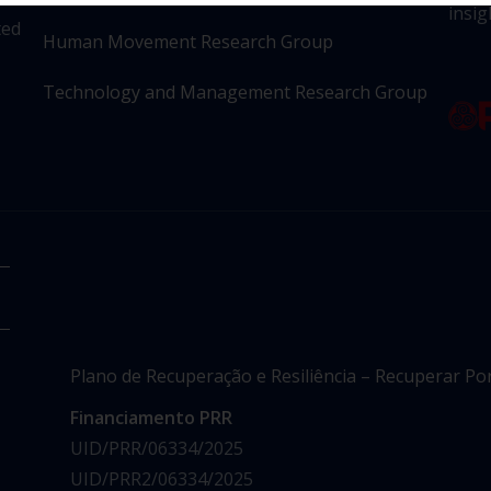
insig
ted
Human Movement Research Group
Technology and Management Research Group
Plano de Recuperação e Resiliência – Recuperar Po
Financiamento PRR
UID/PRR/06334/2025
UID/PRR2/06334/2025