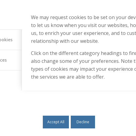
da Gilead Sciences, entre outros parceiros.
We may request cookies to be set on your dev
to let us know when you visit our websites, ho
us, to enrich your user experience, and to cu
ookies
relationship with our website.
Click on the different category headings to fi
ices
also change some of your preferences. Note 
types of cookies may impact your experience 
the services we are able to offer.
USEFUL LINKS
CO
enter
Lote 
Health Research Group
Accept All
Decline
+351
Education Research Group
well-