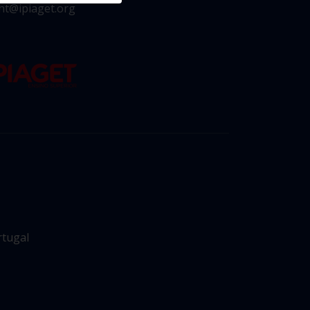
ht@ipiaget.org
rtugal