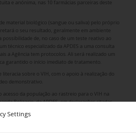
uita e anónima, nas 10 farmácias parceiras deste
.
de material biológico (sangue ou saliva) pelo próprio
erpretará o seu resultado, geralmente em ambiente
 possibilidade de, no caso de um teste reativo ao
r um técnico especializado da APDES a uma consulta
ais a Agência tem protocolos. Ali será realizado um
ca garantido o início imediato de tratamento.
literacia sobre o VIH, com o apoio à realização do
ídeo demonstrativo.
o acesso da população ao rastreio para o VIH na
anda Belizario, da APDES, em declarações citadas
 pretende “complementar as estratégias de rastreio
cy Settings
istração Regional de Saúde do Norte (ARS-Norte), da