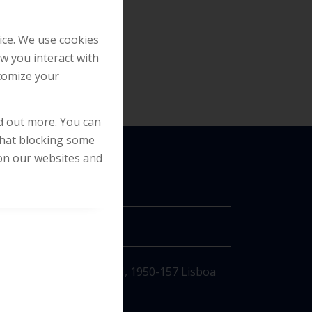
ice. We use cookies
w you interact with
stomize your
nd out more. You can
that blocking some
on our websites and
NTACT
544, 2.º, Av. João Paulo II, 1950-157 Lisboa
 21 831 6500