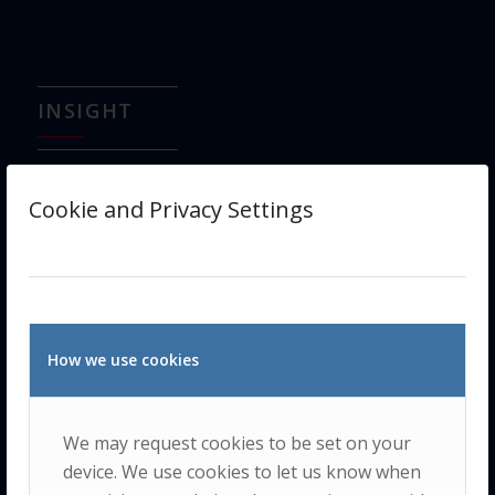
INSIGHT
The Insight is a
Cookie and Privacy Settings
multidisciplinary
research center
dedicated to
advancing the
understanding
How we use cookies
and
promotion
of human
quality of life
We may request cookies to be set on your
and well-being
device. We use cookies to let us know when