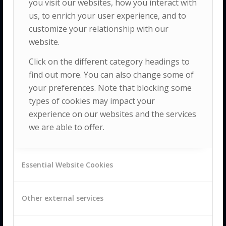
within the
you visit our websites, how you interact with
us, to enrich your user experience, and to
broader context
customize your relationship with our
of integrated
website.
ecological,
social
and human
Click on the different category headings to
development.
find out more. You can also change some of
your preferences. Note that blocking some
types of cookies may impact your
experience on our websites and the services
we are able to offer.
USEFUL
LINKS
Essential Website Cookies
Other external services
Health Research
Group