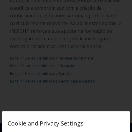
doutoral num ambiente de exigência, proximidade
científica e compromisso com a criação de
conhecimento, esta pode ser uma oportunidade
particularmente relevante. Ao abrir estes editais, o
INSIGHT reforça a sua aposta na formação de
investigadores e na promoção de investigação
com valor académico, institucional e social.
Edital nº 2 área científica do Movimento Humano
Edital nº1 área científica da Educação
Edital nº 3 área científica de Saúde
Edital nº 4 área científica de Tecnologia e Gestão
Cookie and Privacy Settings