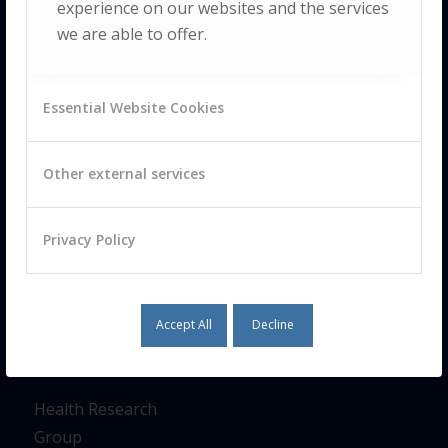
experience on our websites and the services
within the
we are able to offer.
broader context
of integrated
ecological,
social
Essential Website Cookies
and human
development.
Other external services
Privacy Policy
USEFUL
Accept All
Decline
LINKS
Health Research
Group