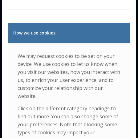
INSIGHT
How we use cookies
The Insight is a
We may request cookies to be set on your
multidisciplinary
device. We use cookies to let us know when
you visit our websites, how you interact with
research center
us, to enrich your user experience, and to
dedicated to
customize your relationship with our
advancing the
website.
understanding
and
promotion
Click on the different category headings to
of human
find out more. You can also change some of
quality of life
your preferences. Note that blocking some
types of cookies may impact your
and well-being